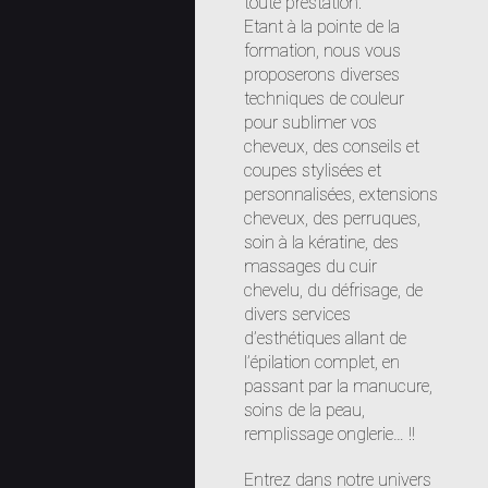
toute prestation.
Etant à la pointe de la
formation, nous vous
proposerons diverses
techniques de couleur
pour sublimer vos
cheveux, des conseils et
coupes stylisées et
personnalisées, extensions
cheveux, des perruques,
soin à la kératine, des
massages du cuir
chevelu, du défrisage, de
divers services
d’esthétiques allant de
l’épilation complet, en
passant par la manucure,
soins de la peau,
remplissage onglerie… !!
Entrez dans notre univers