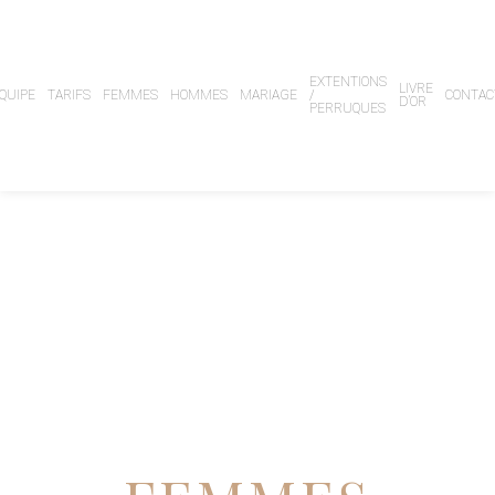
EXTENTIONS
LIVRE
QUIPE
TARIFS
FEMMES
HOMMES
MARIAGE
/
CONTAC
D’OR
PERRUQUES