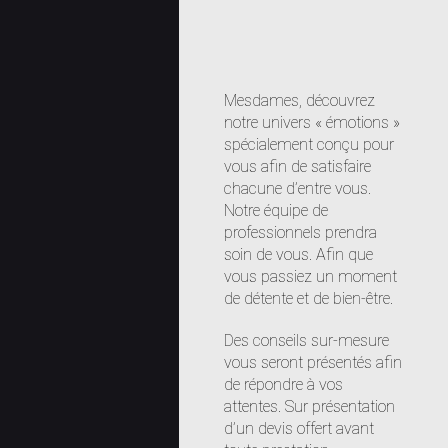
Mesdames, découvrez
notre univers « émotions »
spécialement conçu pour
vous afin de satisfaire
chacune d’entre vous.
Notre équipe de
professionnels prendra
soin de vous. Afin que
vous passiez un moment
de détente et de bien-être.
Des conseils sur-mesure
vous seront présentés afin
de répondre à vos
attentes. Sur présentation
d’un devis offert avant