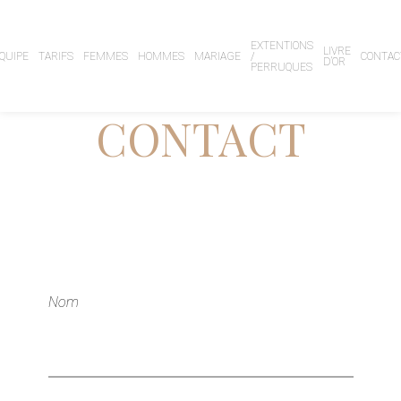
EXTENTIONS
LIVRE
QUIPE
TARIFS
FEMMES
HOMMES
MARIAGE
/
CONTAC
D’OR
PERRUQUES
CONTACT
Nom